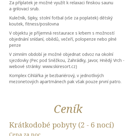
Za příplatek je možné využít k relaxaci finskou saunu
a grilovací srub.
Kulečník, šipky, stolní fotbal (vše za poplatek) dětský
koutek, fitness/posilovna
V objektu je příjemná restaurace s krbem s možností
objednání snídaní, obědů, večeří, polopenze nebo plné
penze
V zimním období je možné objednat odvoz na okolní
sjezdovky (Pec pod Sněžkou, Zahrádky, Javor, Hnědý Vrch -
webové stránky: www.skiresort.cz)
Komplex Cihlářka je bezbariérový, v jednotlivých
mezonetových apartmánech pak však pouze první patro.
Ceník
Krátkodobé pobyty (2 - 6 nocí)
Cena za noc