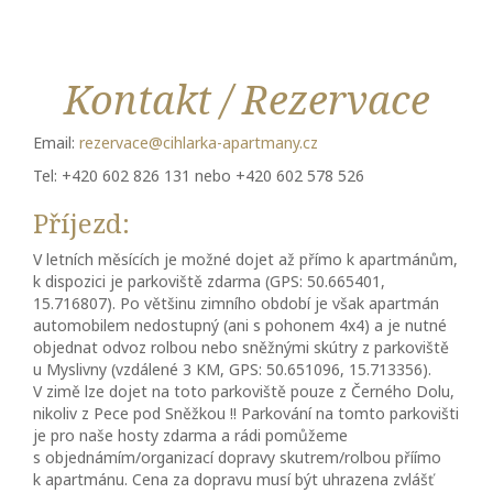
Kontakt / Rezervace
Email:
rezervace@cihlarka-apartmany.cz
Tel: +420 602 826 131 nebo +420 602 578 526
Příjezd:
V letních měsících je možné dojet až přímo k apartmánům,
k dispozici je parkoviště zdarma (GPS: 50.665401,
15.716807). Po většinu zimního období je však apartmán
automobilem nedostupný (ani s pohonem 4x4) a je nutné
objednat odvoz rolbou nebo sněžnými skútry z parkoviště
u Myslivny (vzdálené 3 KM, GPS: 50.651096, 15.713356).
V zimě lze dojet na toto parkoviště pouze z Černého Dolu,
nikoliv z Pece pod Sněžkou !! Parkování na tomto parkovišti
je pro naše hosty zdarma a rádi pomůžeme
s objednámím/organizací dopravy skutrem/rolbou příímo
k apartmánu. Cena za dopravu musí být uhrazena zvlášť