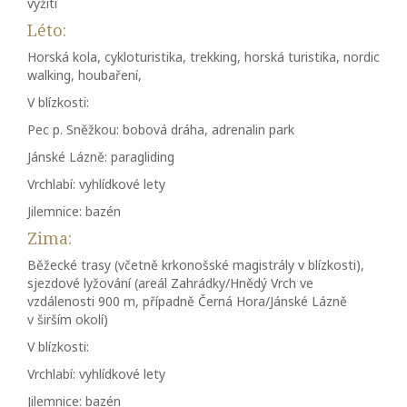
vyžití
Léto:
Horská kola, cykloturistika, trekking, horská turistika, nordic
walking, houbaření,
V blízkosti:
Pec p. Sněžkou: bobová dráha, adrenalin park
Jánské Lázně: paragliding
Vrchlabí: vyhlídkové lety
Jilemnice: bazén
Zima:
Běžecké trasy (včetně krkonošské magistrály v blízkosti),
sjezdové lyžování (areál Zahrádky/Hnědý Vrch ve
vzdálenosti 900 m, případně Černá Hora/Jánské Lázně
v širším okolí)
V blízkosti:
Vrchlabí: vyhlídkové lety
Jilemnice: bazén