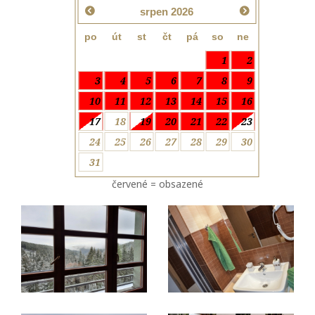
srpen
2026
po
út
st
čt
pá
so
ne
1
2
3
4
5
6
7
8
9
10
11
12
13
14
15
16
17
18
19
20
21
22
23
24
25
26
27
28
29
30
31
červené = obsazené