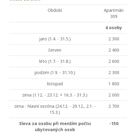
Období
Apartmán
309
4 osoby
jaro (1.4. - 31.5.)
2 300
červen
2 400
léto (1.7. - 31.8.)
2 600
podzim (1.9. - 31.10.)
2 300
listopad
1 800
zima (1.12. - 23.12. + 16.3. - 31.3.)
2 000
zima - hlavní sezóna (24.12. - 29.12., 2.1. -
2 700
15.3.)
Sleva za osobu při menším počtu
-150
ubytovaných osob