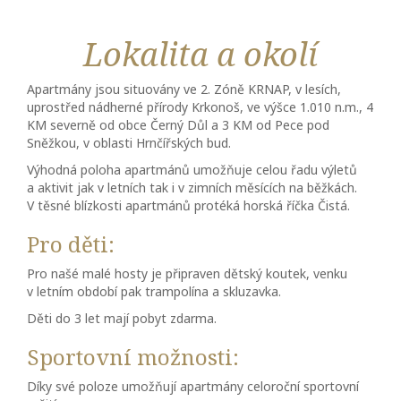
Lokalita a okolí
Apartmány jsou situovány ve 2. Zóně KRNAP, v lesích,
uprostřed nádherné přírody Krkonoš, ve výšce 1.010 n.m., 4
KM severně od obce Černý Důl a 3 KM od Pece pod
Sněžkou, v oblasti Hrnčířských bud.
Výhodná poloha apartmánů umožňuje celou řadu výletů
a aktivit jak v letních tak i v zimních měsících na běžkách.
V těsné blízkosti apartmánů protéká horská říčka Čistá.
Pro děti:
Pro našé malé hosty je připraven dětský koutek, venku
v letním období pak trampolína a skluzavka.
Děti do 3 let mají pobyt zdarma.
Sportovní možnosti:
Díky své poloze umožňují apartmány celoroční sportovní