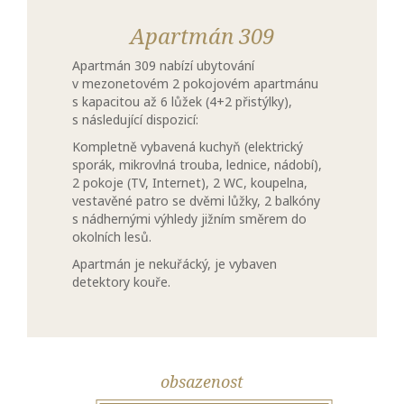
Apartmán 309
Apartmán 309 nabízí ubytování
v mezonetovém 2 pokojovém apartmánu
s kapacitou až 6 lůžek (4+2 přistýlky),
s následující dispozicí:
Kompletně vybavená kuchyň (elektrický
sporák, mikrovlná trouba, lednice, nádobí),
2 pokoje (TV, Internet), 2 WC, koupelna,
vestavěné patro se dvěmi lůžky, 2 balkóny
s nádhernými výhledy jižním směrem do
okolních lesů.
Apartmán je nekuřácký, je vybaven
detektory kouře.
obsazenost